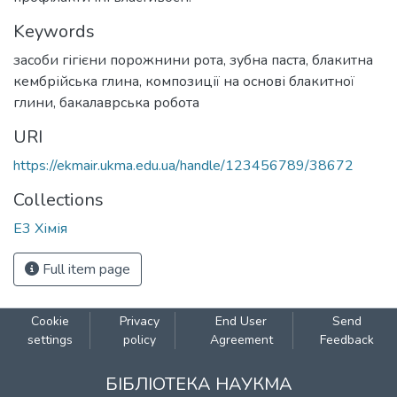
Keywords
засоби гігієни порожнини рота
,
зубна паста
,
блакитна
кембрійська глина
,
композиції на основі блакитної
глини
,
бакалаврська робота
URI
https://ekmair.ukma.edu.ua/handle/123456789/38672
Collections
Е3 Хімія
Full item page
Cookie
Privacy
End User
Send
settings
policy
Agreement
Feedback
БІБЛІОТЕКА НАУКМА