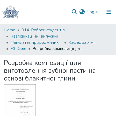
(current)
Log In
Communities
Home
014. Роботи студентів
&
Кваліфікаційні випускні роботи здобувачів вищої освіти бакалаврських програм
Collections
Факультет природничих наук
Кафедра хімії
Е3 Хімія
Розробка композиції для виготовлення зубної пасти на основі блакитної глини
All of DSpace
Розробка композиції для
Statistics
виготовлення зубної пасти на
основі блакитної глини