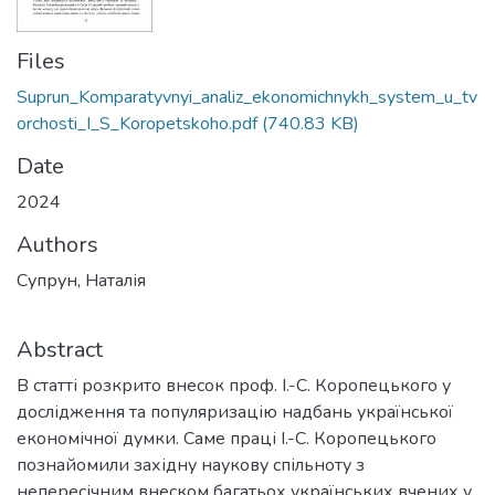
Files
Suprun_Komparatyvnyi_analiz_ekonomichnykh_system_u_tv
orchosti_I_S_Koropetskoho.pdf
(740.83 KB)
Date
2024
Authors
Супрун, Наталія
Abstract
В статті розкрито внесок проф. І.-С. Коропецького у
дослідження та популяризацію надбань української
економічної думки. Саме праці І.-С. Коропецького
познайомили західну наукову спільноту з
непересічним внеском багатьох українських вчених у