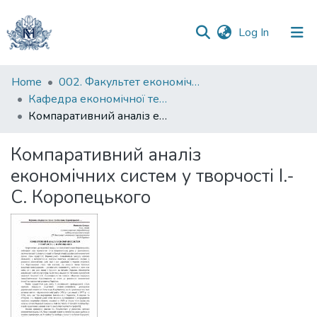
(current)
Log In
Communities
Home
002. Факультет економічних наук
&
Кафедра економічної теорії
Collections
Компаративний аналіз економічних систем у творчості І.-С. Коропецького
All of DSpace
Компаративний аналіз
економічних систем у творчості І.-
Statistics
С. Коропецького