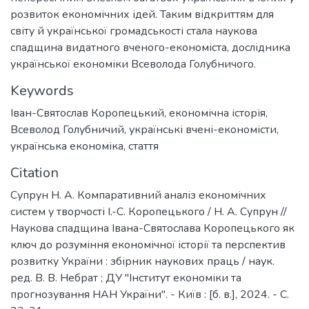
розвиток економічних ідей. Таким відкриттям для
світу й української громадськості стала наукова
спадщина видатного вченого-економіста, дослідника
української економіки Всеволода Голубничого.
Keywords
Іван-Святослав Коропецький
,
економічна історія
,
Всеволод Голубничий
,
українські вчені-економісти
,
українська економіка
,
стаття
Citation
Супрун Н. А. Компаративний аналіз економічних
систем у творчості І.-С. Коропецького / Н. А. Супрун //
Наукова спадщина Івана-Святослава Коропецького як
ключ до розуміння економічної історії та перспектив
розвитку України : збірник наукових праць / наук.
ред. В. В. Небрат ; ДУ "Інститут економіки та
прогнозування НАН України". - Київ : [б. в.], 2024. - С.