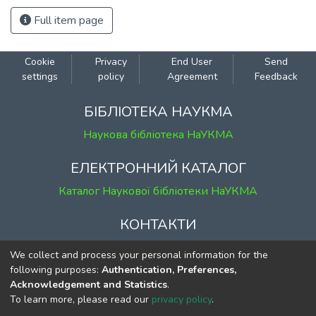
Full item page
Cookie
Privacy
End User
Send
settings
policy
Agreement
Feedback
БІБЛІОТЕКА НАУКМА
Наукова бібліотека НаУКМА
ЕЛЕКТРОННИЙ КАТАЛОГ
Каталог Наукової бібліотеки НаУКМА
КОНТАКТИ
м. Київ, вул. Григорія Сковороди, 2
We collect and process your personal information for the
к. 1, к. 120
following purposes:
Authentication, Preferences,
Acknowledgement and Statistics
.
тел.
(044) 463-69-31
To learn more, please read our
privacy policy
.
ekmair@ukma.edu.ua