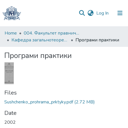
(current)
Log In
Communities
Home
004. Факультет правничих наук
&
Кафедра загальнотеоретичного правознавства та публічного права
Програми практики
Collections
Програми практики
All of DSpace
Statistics
Files
Sushchenko_prohrama_prktyky.pdf
(2.72 MB)
Date
2002