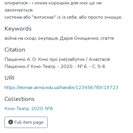
опиратися - і нічим хорошим для них це не
закінчується:
система або "витискає" їх із себе, або просто знищує.
Keywords
війна на сході
,
окупація
,
Дарія Онищенко
,
стаття
Citation
Пащенко А. О. Кіно про (не)забутих / Анастасія
Пащенко // Кіно-Театр. - 2020. - № 6. - С. 5-6.
URI
https://ekmair.ukma.edu.ua/handle/123456789/19723
Collections
Кіно-Театр. 2020. №6
Full item page