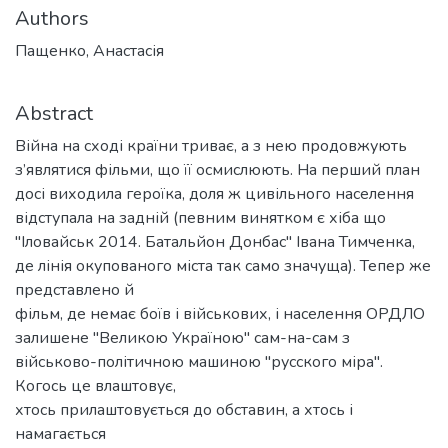
Authors
Пащенко, Анастасія
Abstract
Війна на сході країни триває, а з нею продовжують
з’являтися фільми, що її осмислюють. На перший план
досі виходила героїка, доля ж цивільного населення
відступала на задній (певним винятком є хіба що
"Іловайськ 2014. Батальйон Донбас" Івана Тимченка,
де лінія окупованого міста так само значуща). Тепер же
представлено й
фільм, де немає боїв і військових, і населення ОРДЛО
залишене "Великою Україною" сам-на-сам з
військово-політичною машиною "русского міра".
Когось це влаштовує,
хтось прилаштовується до обставин, а хтось і
намагається