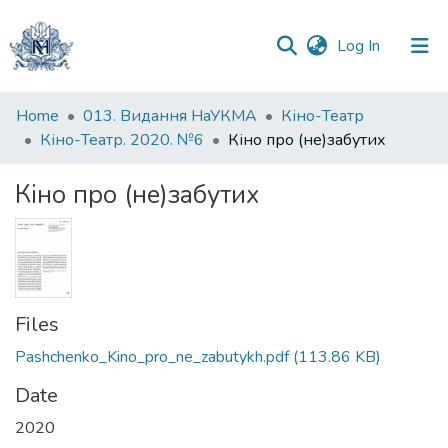
(current)
Log In
Communities
Home
013. Видання НаУКМА
Кіно-Театр
&
Кіно-Театр. 2020. №6
Кіно про (не)забутих
Collections
Кіно про (не)забутих
All of DSpace
Statistics
Files
Pashchenko_Kino_pro_ne_zabutykh.pdf
(113.86 KB)
Date
2020