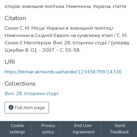
історія
,
зовнішня політика
,
Німеччина
,
Україна
,
стаття
Citation
Сокол С. М. Місце України в зовнішній політиці
Німеччини в Східній Європі на сучасному етапі / С. М.
Сокол // Магістеріум. Вип. 28. Історичні студії / [упоряд.
Щербак В. О.]. - 2007. - С. 55-58.
URI
https://ekmair.ukma.edu.ua/handle/123456789/14336
Collections
Вип. 28. Історичні студії
Full item page
Cookie
Privacy
End User
Send
settings
policy
Agreement
Feedback