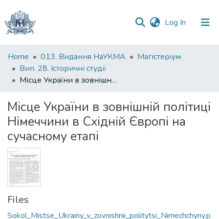
(current)
Log In
Communities
Home
013. Видання НаУКМА
Магістеріум
&
Вип. 28. Історичні студії
Collections
Місце України в зовнішній політиці Німеччини в Східній Європі на сучасному етапі
All of DSpace
Місце України в зовнішній політиці
Німеччини в Східній Європі на
Statistics
сучасному етапі
Files
Sokol_Mistse_Ukrainy_v_zovnishnii_politytsi_Nimechchyny.p