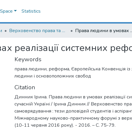
DSpace
Statistics
и
Верховенство права та місцеве самоврядування: тези доповідей студентів і аспірантів на ІІІ Міжнародному науково-практичному форумі з верховенства права
Права людини в умовах реалізації сист
х реалізації системних рефор
Keywords
права людини
,
реформа
,
Європейська Конвенція із 
людини і основоположних свобод
Citation
Динник Ірина. Права людини в умовах реалізації с
сучасній Україні / Ірина Динник // Верховенство пра
самоврядування : тези доповідей студентів і аспіранті
Міжнародному науково-практичному форумі з верх
(10-11 червня 2016 року). - 2016. – С. 75-79.