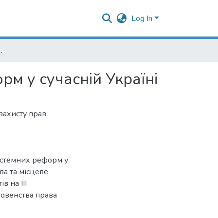
Log In
емних реформ у сучасній Україні
м у сучасній Україні
захисту прав
истемних реформ у
ва та місцеве
в на ІІІ
овенства права