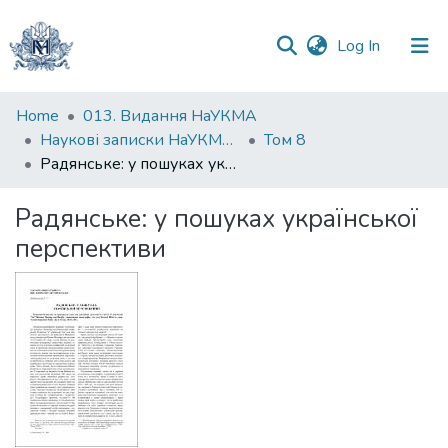
(current)
Log In
Communities
Home
013. Видання НаУКМА
&
Наукові записки НаУКМА. Історичні науки
Том 8
Collections
Радянське: у пошуках української перспективи
All of DSpace
Радянське: у пошуках української
перспективи
Statistics