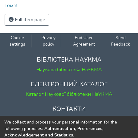
Том 8
Full item page
Cookie
Privacy
End User
Send
settings
policy
Agreement
Feedback
БІБЛІОТЕКА НАУКМА
Наукова бібліотека НаУКМА
ЕЛЕКТРОННИЙ КАТАЛОГ
Каталог Наукової бібліотеки НаУКМА
КОНТАКТИ
м. Київ, вул. Григорія Сковороди, 2
We collect and process your personal information for the
к. 1, к. 120
following purposes:
Authentication, Preferences,
Acknowledgement and Statistics
.
тел.
(044) 463-69-31