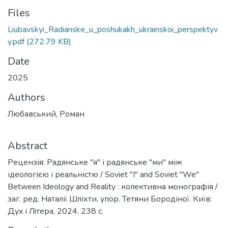
Files
Liubavskyi_Radianske_u_poshukakh_ukrainskoi_perspektyv
y.pdf
(272.79 KB)
Date
2025
Authors
Любавський, Роман
Abstract
Рецензія: Радянське "я" і радянське "ми" між
ідеологією і реальністю / Soviet "I" and Soviet "We"
Between Ideology and Reality : колективна монографія /
заг. ред. Наталії Шліхти, упор. Тетяни Бородіної. Київ:
Дух i Лiтера, 2024. 238 с.