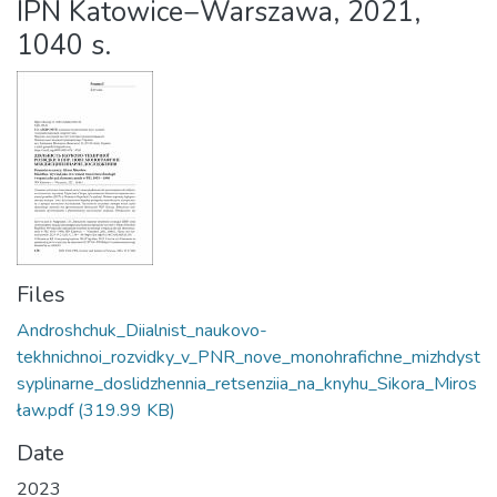
IPN Katowice−Warszawa, 2021,
1040 s.
Files
Androshchuk_Diialnist_naukovo-
tekhnichnoi_rozvidky_v_PNR_nove_monohrafichne_mizhdyst
syplinarne_doslidzhennia_retsenziia_na_knyhu_Sikora_Miros
ław.pdf
(319.99 KB)
Date
2023