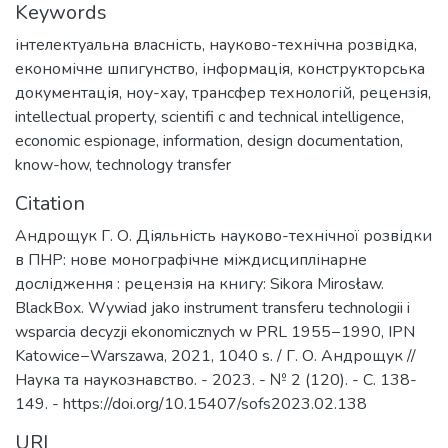
Keywords
інтелектуальна власність
,
науково-технічна розвідка
,
економічне шпигунство
,
інформація
,
конструкторська
документація
,
ноу-хау
,
трансфер технологій
,
рецензія
,
intellectual property
,
scientifi c and technical intelligence
,
economic espionage
,
information
,
design documentation
,
know-how
,
technology transfer
Citation
Андрощук Г. О. Діяльність науково-технічної розвідки
в ПНР: нове монографічне міждисциплінарне
дослідження : рецензія на книгу: Sikora Mirosław.
BlackBox. Wywiad jako instrument transferu technologii i
wsparcia decyzji ekonomicznych w PRL 1955−1990, IPN
Katowice−Warszawa, 2021, 1040 s. / Г. О. Андрощук //
Наука та наукознавство. - 2023. - № 2 (120). - С. 138-
149. - https://doi.org/10.15407/sofs2023.02.138
URI