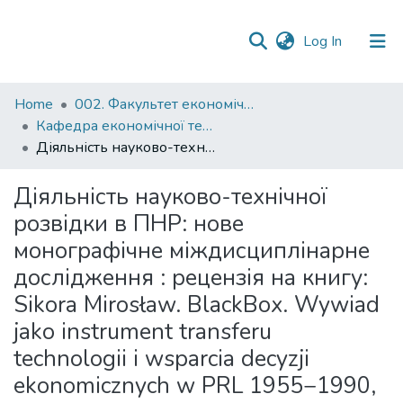
(current)
Log In
Communities
Home
002. Факультет економічних наук
&
Кафедра економічної теорії
Collections
Діяльність науково-технічної розвідки в ПНР: нове монографічне міждисциплінарне дослідження : рецензія на книгу: Sikora Mirosław. BlackBox. Wywiad jako instrument transferu technologii i wsparcia decyzji ekonomicznych w PRL 1955−1990, IPN Katowice−Warszawa, 2021, 1040 s.
All of DSpace
Діяльність науково-технічної
розвідки в ПНР: нове
Statistics
монографічне міждисциплінарне
дослідження : рецензія на книгу:
Sikora Mirosław. BlackBox. Wywiad
jako instrument transferu
technologii i wsparcia decyzji
ekonomicznych w PRL 1955−1990,