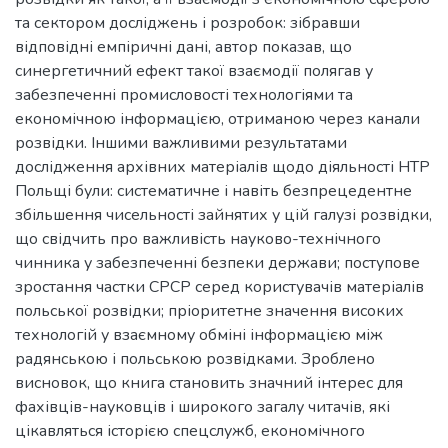
та сектором досліджень і розробок: зібравши
відповідні емпіричні дані, автор показав, що
синергетичний ефект такої взаємодії полягав у
забезпеченні промисловості технологіями та
економічною інформацією, отриманою через канали
розвідки. Іншими важливими результатами
дослідження архівних матеріалів щодо діяльності НТР
Польщі були: систематичне і навіть безпрецедентне
збільшення чисельності зайнятих у цій галузі розвідки,
що свідчить про важливість науково-технічного
чинника у забезпеченні безпеки держави; поступове
зростання частки СРСР серед користувачів матеріалів
польської розвідки; пріоритетне значення високих
технологій у взаємному обміні інформацією між
радянською і польською розвідками. Зроблено
висновок, що книга становить значний інтерес для
фахівців-науковців і широкого загалу читачів, які
цікавляться історією спецслужб, економічного