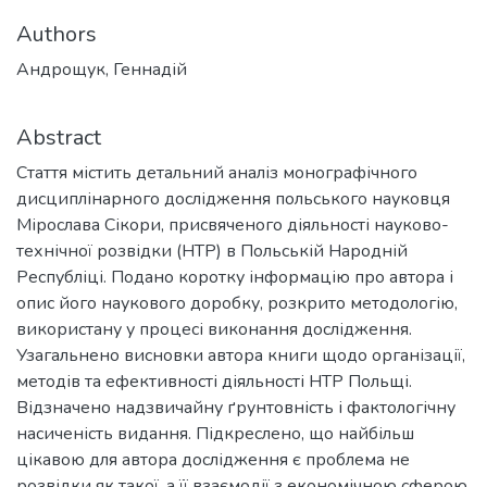
Authors
Андрощук, Геннадій
Abstract
Стаття містить детальний аналіз монографічного
дисциплінарного дослідження польського науковця
Мірослава Сікори, присвяченого діяльності науково-
технічної розвідки (НТР) в Польській Народній
Республіці. Подано коротку інформацію про автора і
опис його наукового доробку, розкрито методологію,
використану у процесі виконання дослідження.
Узагальнено висновки автора книги щодо організації,
методів та ефективності діяльності НТР Польщі.
Відзначено надзвичайну ґрунтовність і фактологічну
насиченість видання. Підкреслено, що найбільш
цікавою для автора дослідження є проблема не
розвідки як такої, а її взаємодії з економічною сферою