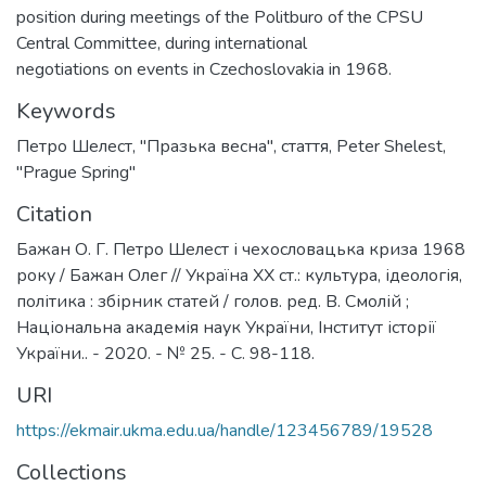
position during meetings of the Politburo of the CPSU
Central Committee, during international
negotiations on events in Czechoslovakia in 1968.
Keywords
Петро Шелест
,
"Празька весна"
,
стаття
,
Peter Shelest
,
"Prague Spring"
Citation
Бажан О. Г. Петро Шелест і чехословацька криза 1968
року / Бажан Олег // Україна XX ст.: культура, ідеологія,
політика : збірник статей / голов. ред. В. Смолій ;
Національна академія наук України, Інститут історії
України.. - 2020. - № 25. - С. 98-118.
URI
https://ekmair.ukma.edu.ua/handle/123456789/19528
Collections