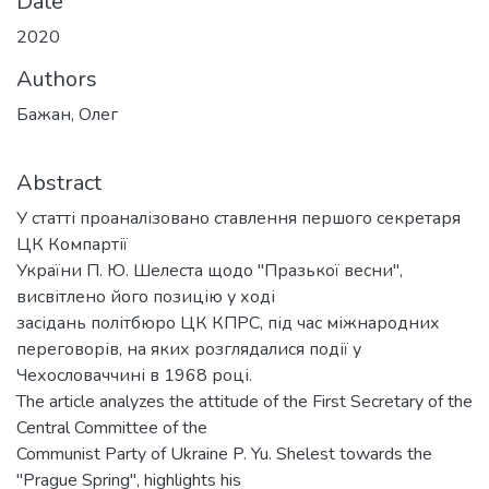
Date
2020
Authors
Бажан, Олег
Abstract
У статті проаналізовано ставлення першого секретаря
ЦК Компартії
України П. Ю. Шелеста щодо "Празької весни",
висвітлено його позицію у ході
засідань політбюро ЦК КПРС, під час міжнародних
переговорів, на яких розглядалися події у
Чехословаччині в 1968 році.
The article analyzes the attitude of the First Secretary of the
Central Committee of the
Communist Party of Ukraine P. Yu. Shelest towards the
"Prague Spring", highlights his