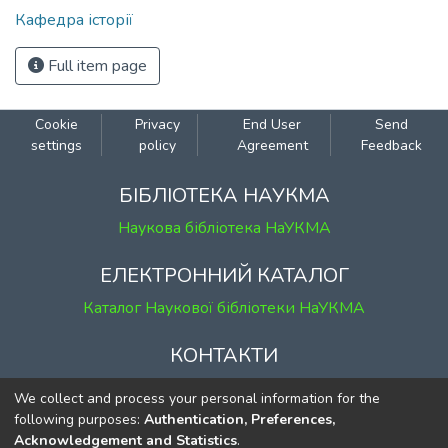
Кафедра історії
Full item page
Cookie
Privacy
End User
Send
settings
policy
Agreement
Feedback
БІБЛІОТЕКА НАУКМА
Наукова бібліотека НаУКМА
ЕЛЕКТРОННИЙ КАТАЛОГ
Каталог Наукової бібліотеки НаУКМА
КОНТАКТИ
м. Київ, вул. Григорія Сковороди, 2
We collect and process your personal information for the
к. 1, к. 120
following purposes:
Authentication, Preferences,
Acknowledgement and Statistics
.
тел.
(044) 463-69-31