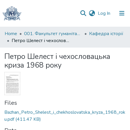
(current)
Log In
Communities
Home
001. Факультет гуманітарних наук
Кафедра історії
&
Петро Шелест і чехословацька криза 1968 року
Collections
Петро Шелест і чехословацька
All of DSpace
криза 1968 року
Statistics
Files
Bazhan_Petro_Shelest_i_chekhoslovatska_kryza_1968_rok
u.pdf
(411.47 KB)