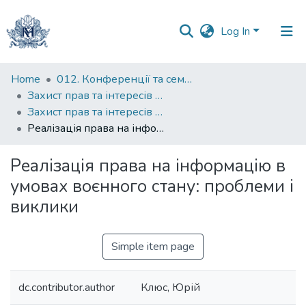
Log In
Communities
Home
012. Конференції та семінари НаУКМА
&
Захист прав та інтересів в умовах реформування приватного права в Україні
Collections
Захист прав та інтересів особи в умовах реформування приватного права в Україні : збірник наукових праць учасників круглого столу, 28 лютого 2025 року
Реалізація права на інформацію в умовах воєнного стану: проблеми і виклики
All of DSpace
Реалізація права на інформацію в
Statistics
умовах воєнного стану: проблеми і
виклики
Simple item page
dc.contributor.author
Клюс, Юрій