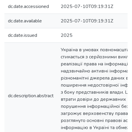
dc.date.accessioned
2025-07-10T09:19:31Z
dc.date.available
2025-07-10T09:19:31Z
dc.date.issued
2025
Україна в умовах повномасштаб
стикається з серйозними викли
реалізації права на інформацію
надзвичайно активні інформаці
різноманітні джерела даних в
поширення недостовірної інформ
з боку представників влади. Ц
dc.description.abstract
втрати довіри до державних ін
порушення інформаційної безп
загрожує верховенству права. У
розглянуто основні правові асп
інформацію в Україні та обмеже