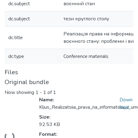
dc.subject
воєнний стан
dc.subject
тези круглого столу
Реалізація права на інформаці
dc.title
воєнного стану: проблеми і вик
dc.type
Conference materials
Files
Original bundle
Now showing
1 - 1 of 1
Name:
Down
Klius_Realizatsiia_prava_na_informatsiiu_v_
load
Size:
92.53 KB
Format:
Loading...