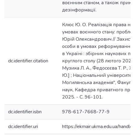
воєнним станом, а також прик
дезінформації.
Клюс Ю. О. Реалізація права на
умовах воєнного стану: проблем
Юрій Олександрович // Захист п
особи в умовах реформування 
в Україні : збірник наукових пр
dc.identifier.citation
круглого столу (28 лютого 2025 
Музика Л. А., Федосєєва Т. Р., Х
Ю.] ; Національний університет
Могилянська академія", Факуль
наук, Кафедра приватного права
2025. - С. 96-101.
dc.identifier.isbn
978-617-7668-77-9
dc.identifier.uri
https://ekmair.ukma.edu.ua/han