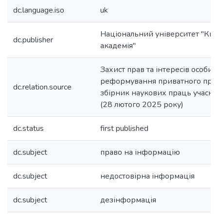
dc.language.iso
uk
Національний університет "Ки
dc.publisher
академія"
Захист прав та інтересів особи 
реформування приватного права
dc.relation.source
збірник наукових праць учасник
(28 лютого 2025 року)
dc.status
first published
dc.subject
право на інформацію
dc.subject
недостовірна інформація
dc.subject
дезінформація