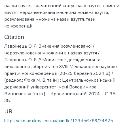
назви взуття
,
граматичний статус назв взуття
,
номени
взуття
,
нерозчленована множина номена взуття
,
розчленована множина назви взуття
,
тези
конференції
Citation
Лаврінець О. Я. Значення розчленованої /
нерозчленованої множини в назвах взуття /
Лаврінець О. Я. // Мови і світ: дослідження та
викладання : збірник тез XVIII Міжнародної науково-
практичної конференції (28-29 березня 2024 р.) /
[редкол.: Фока М. В. та ін.] ; Центральноукраїнський
державний університет імені Володимира
Винниченка [та ін.]. - Кропивницький, 2024. - С. 35–
38.
URI
https://ekmair.ukma.edu.ua/handle/123456789/34825