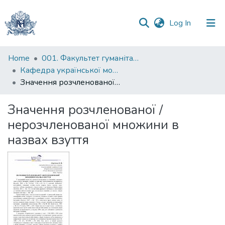
(current)
Log In
Communities
Home
001. Факультет гуманітарних наук
&
Кафедра української мови
Collections
Значення розчленованої / нерозчленованої множини в назвах взуття
All of DSpace
Значення розчленованої /
нерозчленованої множини в
Statistics
назвах взуття