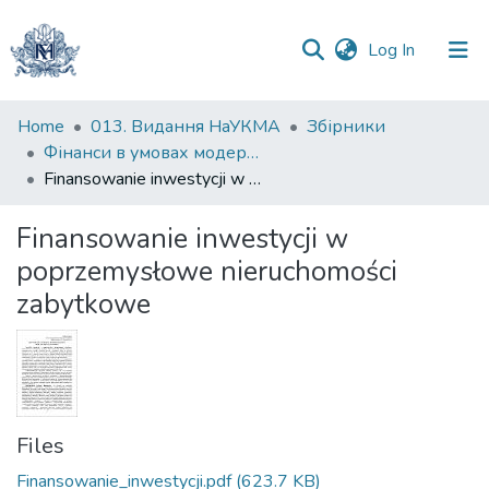
(current)
Log In
Communities
Home
013. Видання НаУКМА
Збірники
&
Фінанси в умовах модернізації регіональної економіки: збірник матеріалів
Collections
Finansowanie inwestycji w poprzemysłowe nieruchomości zabytkowe
All of DSpace
Finansowanie inwestycji w
poprzemysłowe nieruchomości
Statistics
zabytkowe
Files
Finansowanie_inwestycji.pdf
(623.7 KB)