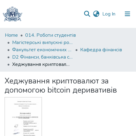
(current)
Log In
Communities
Home
014. Роботи студентів
&
Магістерські випускні роботи
Collections
Факультет економічних наук
Кафедра фінансів
D2 Фінанси, банківська справа, страхування та фондовий ринок
All of DSpace
Хеджування криптовалют за допомогою bitcoin деривативів
Statistics
Хеджування криптовалют за
допомогою bitcoin деривативів