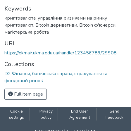
Keywords
криптовалюта
,
управління ризиками на ринку
криптовалют
,
Bitcoin деривативи
,
Bitcoin ф'ючерси
,
магістерська робота
URI
https://ekmair.ukma.edu.ua/handle/123456789/29908
Collections
D2 Фінанси, банківська справа, страхування та
фондовий ринок
Full item page
Cookie
Privacy
End User
Send
settings
policy
Agreement
Feedback