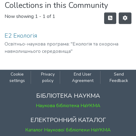
Collections in this Community
Now showing
1 - 1 of 1
Е2 Екологія
Освітньо-наукова програма: "Екологія та охорона
навколишнього середовища"
Cookie
Privacy
End User
Send
settings
policy
Agreement
Feedback
БІБЛІОТЕКА НАУКМА
Наукова бібліотека НаУКМА
ЕЛЕКТРОННИЙ КАТАЛОГ
Каталог Наукової бібліотеки НаУКМА