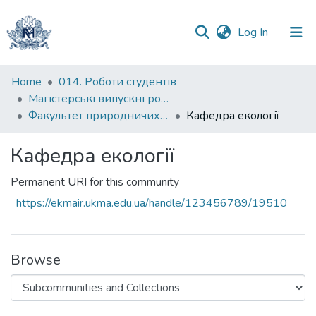
(current)
Log In
Communities
Home
014. Роботи студентів
&
Магістерські випускні роботи
Collections
Факультет природничих наук
Кафедра екології
All of DSpace
Кафедра екології
Statistics
Permanent URI for this community
https://ekmair.ukma.edu.ua/handle/123456789/19510
Browse