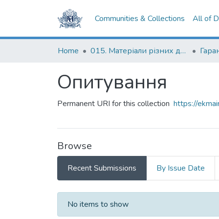
Communities & Collections
All of 
Home
015. Матеріали різних дослідників та організацій
Гаран
Опитування
Permanent URI for this collection
https://ekm
Browse
Recent Submissions
By Issue Date
Recent Submissions
No items to show