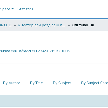
DSpace
Statistics
ь О. В.
6. Матеріали розділені по темах
Опитування
air.ukma.edu.ua/handle/123456789/20005
By Author
By Title
By Subject
By Subject Cat