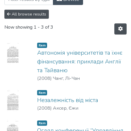
All browse results
Now showing
1 - 3 of 3
Item
Автономія університетів та їхнє
фінансування: приклади Англії
та Тайваню
(
2008
)
Чанг, Лі-Чан
Item
Незалежність від міста
(
2008
)
Аксер, Єжи
Item
Огляд конференції “Управління