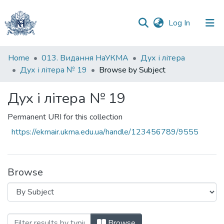
(current)
Log In
Communities
Home
013. Видання НаУКМА
Дух і літера
&
Дух і літера № 19
Browse by Subject
Collections
Дух і літера № 19
All of DSpace
Permanent URI for this collection
https://ekmair.ukma.edu.ua/handle/123456789/9555
Browse
Browsing Дух і літера № 19 by Subject 
Browse