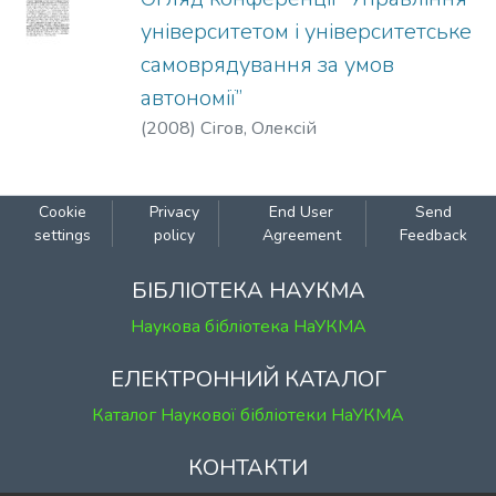
університетом і університетське
самоврядування за умов
автономії”
(
2008
)
Сігов, Олексій
Cookie
Privacy
End User
Send
settings
policy
Agreement
Feedback
БІБЛІОТЕКА НАУКМА
Наукова бібліотека НаУКМА
ЕЛЕКТРОННИЙ КАТАЛОГ
Каталог Наукової бібліотеки НаУКМА
КОНТАКТИ