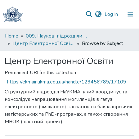
(current)
Log In
Communities
Home
009. Наукові підрозділи НаУКМА
&
Центр Електронної Освіти
Browse by Subject
Collections
Центр Електронної Освіти
All of DSpace
Permanent URI for this collection
https://ekmair.ukma.edu.ua/handle/123456789/17109
Структурний підрозділ НаУКМА, який координує та
консолідує напрацювання могилянців в галузі
електронного (змішаного) навчання на бакалаврських,
магістерських та PhD-програмах, а також створення
МВОК (пілотний проект).