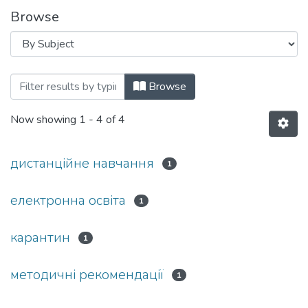
Browse
Browsing Центр Електронної Освіти by 
Browse
Now showing
1 - 4 of 4
дистанційне навчання
1
електронна освіта
1
карантин
1
методичні рекомендації
1