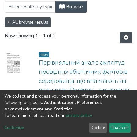
Browsing 132: Біологія та екологія by 
Browse
All browse results
Now showing
1 - 1 of 1
Item
Порівняльний аналіз амплітуд
провідних абіотичних факторів
середовища, що впливають на
види роду Daphne L. природної
We collect and process your personal information for the
флори України
following purposes:
Authentication, Preferences,
(
ТОВ «Аграр Медіа Груп»
,
2012
)
Acknowledgement and Statistics
.
Расевич, Василь
Стаття є продовженням циклу праць,
To learn more, please read our
privacy policy
.
присвячених висвітленню еколого-
Customize
Decline
That's ok
ценотичних особливостей видів роду