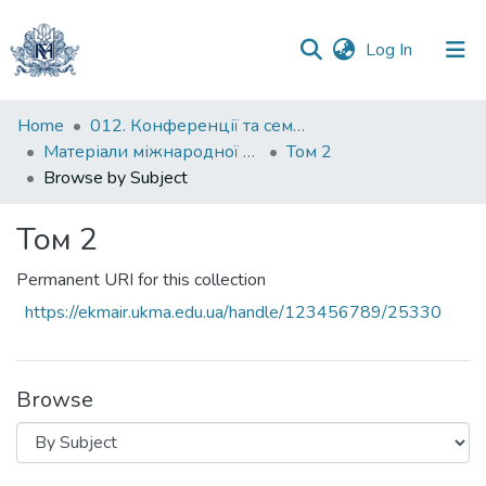
(current)
Log In
Communities
Home
012. Конференції та семінари НаУКМА
&
Матеріали міжнародної науково-практичної конференції "Менеджмент та маркетинг як фактори розвитку бізнесу в умовах економіки відновлення", 18-19 квітня 2023 р.
Том 2
Collections
Browse by Subject
All of DSpace
Том 2
Permanent URI for this collection
https://ekmair.ukma.edu.ua/handle/123456789/25330
Browse