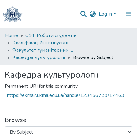
Log In
Communities
Home
014. Роботи студентів
&
Кваліфікаційні випускні роботи здобувачів вищої освіти бакалаврських програм
Collections
Факультет гуманітарних наук
Кафедра культурології
Browse by Subject
All of DSpace
Кафедра культурології
Permanent URI for this community
https://ekmair.ukma.edu.ua/handle/123456789/17463
Browse