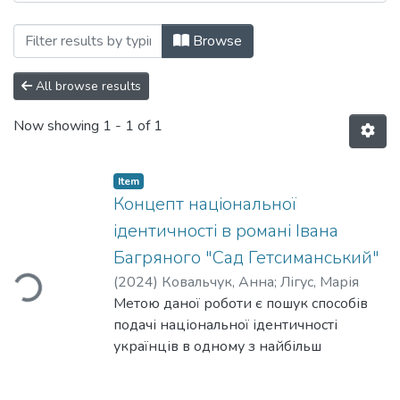
Browsing Кафедра культурології by Sub
Browse
All browse results
Now showing
1 - 1 of 1
Item
Концепт національної
ідентичності в романі Івана
Багряного "Сад Гетсиманський"
ding...
(
2024
)
Ковальчук, Анна
;
Лігус, Марія
Метою даної роботи є пошук способів
подачі національної ідентичності
українців в одному з найбільш
інформативних джерел ХХ століття –
літературі, а саме у творчому доробку