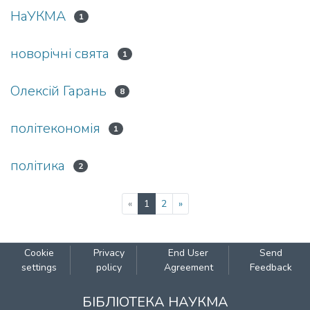
НаУКМА
1
новорічні свята
1
Олексій Гарань
8
політекономія
1
політика
2
(current)
«
1
2
»
Cookie
Privacy
End User
Send
settings
policy
Agreement
Feedback
БІБЛІОТЕКА НАУКМА