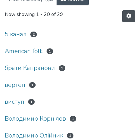
Now showing
1 - 20 of 29
5 канал
2
American folk
1
брати Капранови
1
вертеп
1
виступ
1
Володимир Корнілов
1
Володимир Олійник
1