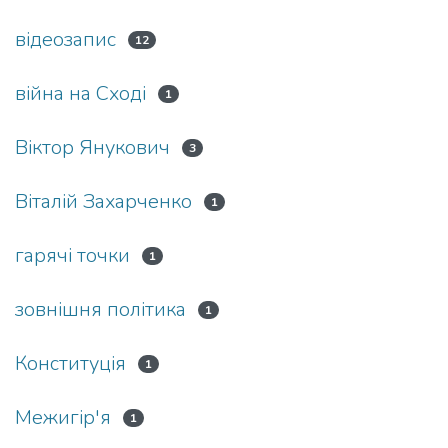
відеозапис
12
війна на Сході
1
Віктор Янукович
3
Віталій Захарченко
1
гарячі точки
1
зовнішня політика
1
Конституція
1
Межигір'я
1