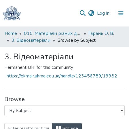
(current)
Log In
Communities
Home
015. Матеріали різних дослідників та організацій
Гарань О. В.
&
3. Відеоматеріали
Browse by Subject
Collections
3. Відеоматеріали
All of DSpace
Permanent URI for this community
https://ekmair.ukma.edu.ua/handle/123456789/19982
Browse
Browsing 3. Відеоматеріали by Subject
Browse