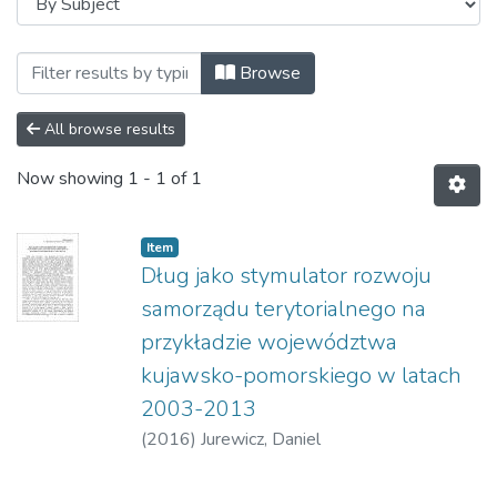
Browsing Фінанси в умовах модернізаці
Browse
All browse results
Now showing
1 - 1 of 1
Item
Dług jako stymulator rozwoju
samorządu terytorialnego na
przykładzie województwa
kujawsko-pomorskiego w latach
2003-2013
(
2016
)
Jurewicz, Daniel