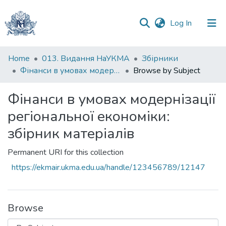
(current)
Log In
Communities
Home
013. Видання НаУКМА
Збірники
&
Фінанси в умовах модернізації регіональної економіки: збірник матеріалів
Browse by Subject
Collections
Фінанси в умовах модернізації
All of DSpace
регіональної економіки:
збірник матеріалів
Permanent URI for this collection
https://ekmair.ukma.edu.ua/handle/123456789/12147
Browse