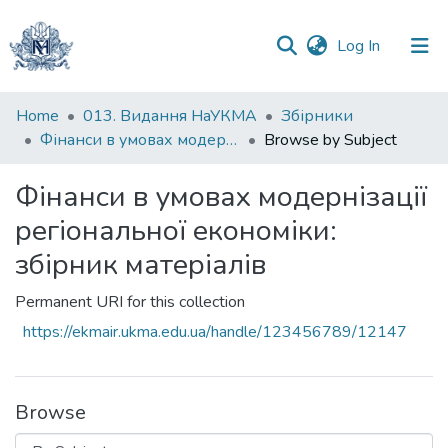
(current)
Log In
Communities
Home
013. Видання НаУКМА
Збірники
&
Фінанси в умовах модернізації регіональної економіки: збірник матеріалів
Browse by Subject
Collections
Фінанси в умовах модернізації
All of DSpace
регіональної економіки:
збірник матеріалів
Permanent URI for this collection
https://ekmair.ukma.edu.ua/handle/123456789/12147
Browse