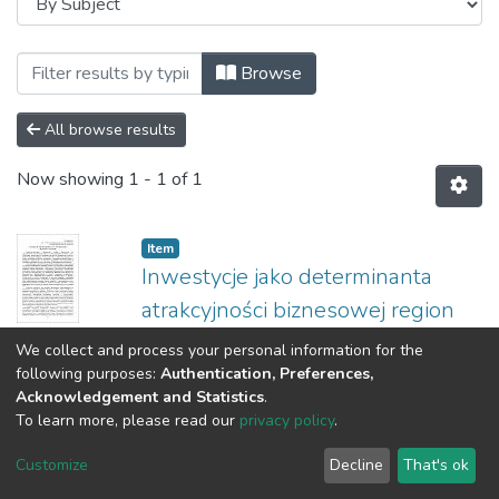
Browsing Фінанси в умовах модернізаці
Browse
All browse results
Now showing
1 - 1 of 1
Item
Inwestycje jako determinanta
atrakcyjności biznesowej region
(
2016
)
Czempas, Jan
We collect and process your personal information for the
following purposes:
Authentication, Preferences,
Acknowledgement and Statistics
.
To learn more, please read our
privacy policy
.
Cookie
Privacy
End User
Send
settings
policy
Agreement
Feedback
Customize
Decline
That's ok