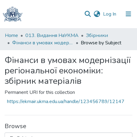
(current)
Log In
Communities
Home
013. Видання НаУКМА
Збірники
&
Фінанси в умовах модернізації регіональної економіки: збірник матеріалів
Browse by Subject
Collections
Фінанси в умовах модернізації
All of DSpace
регіональної економіки:
збірник матеріалів
Permanent URI for this collection
https://ekmair.ukma.edu.ua/handle/123456789/12147
Browse