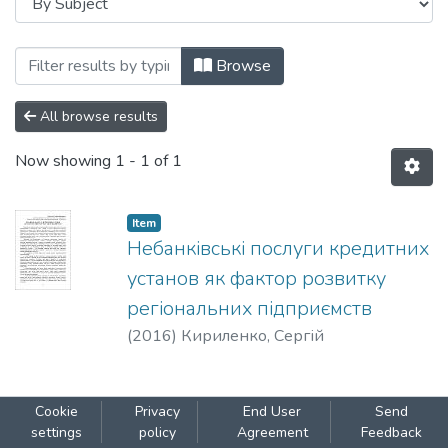
Browsing Фінанси в умовах модернізаці
Browse
All browse results
Now showing
1 - 1 of 1
Item
Небанківські послуги кредитних
установ як фактор розвитку
регіональних підприємств
(
2016
)
Кириленко, Сергій
Cookie
Privacy
End User
Send
settings
policy
Agreement
Feedback