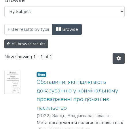
Browse
Browsing D8 Право by Subject "винуват
Browse
All browse results
Now showing
1 - 1 of 1
Item
Обставини, які підлягають
доказуванню у кримінальному
провадженні про домашнє
насильство
(
2022
)
Заєць, Владислава
;
Галаган,
Володимир
Мета дослідження полягає в аналізі всіх