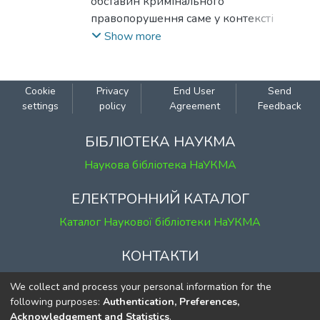
обставин кримінального
правопорушення саме у контексті
домашнього насильства, та дослідженні
Show more
слідчих (розшукових) дій, які стосуються
доказування даних обставин.
Cookie
Privacy
End User
Send
settings
policy
Agreement
Feedback
БІБЛІОТЕКА НАУКМА
Наукова бібліотека НаУКМА
ЕЛЕКТРОННИЙ КАТАЛОГ
Каталог Наукової бібліотеки НаУКМА
КОНТАКТИ
м. Київ, вул. Григорія Сковороди, 2
We collect and process your personal information for the
к. 1, к. 120
following purposes:
Authentication, Preferences,
Acknowledgement and Statistics
.
тел.
(044) 463-69-31