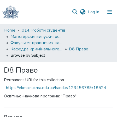
(current)
Log In
Communities
Home
014. Роботи студентів
&
Магістерські випускні роботи
Collections
Факультет правничих наук
Кафедра кримінального та кримінального процесуального права
D8 Право
All of DSpace
Browse by Subject
D8 Право
Permanent URI for this collection
https://ekmair.ukma.edu.ua/handle/123456789/18524
Освітньо-наукова програма: "Право"