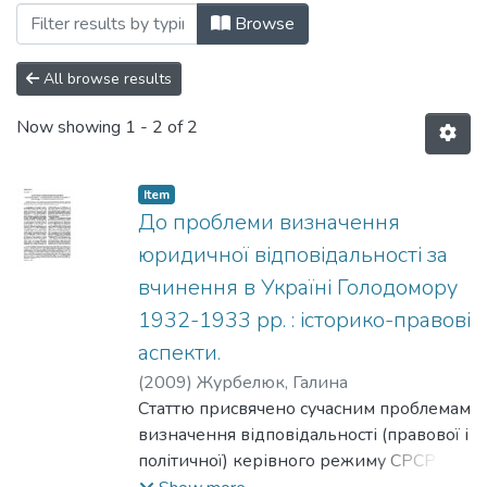
Browsing 090: Юридичні науки by Subj
Browse
All browse results
Now showing
1 - 2 of 2
Item
До проблеми визначення
юридичної відповідальності за
вчинення в Україні Голодомору
1932-1933 рр. : історико-правові
аспекти.
(
2009
)
Журбелюк, Галина
Статтю присвячено сучасним проблемам
визначення відповідальності (правової і
політичної) керівного режиму СРСР за