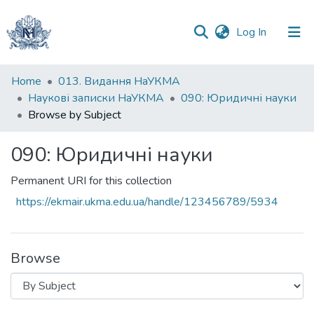
(current)
Log In
Communities
Home
013. Видання НаУКМА
&
Наукові записки НаУКМА
090: Юридичні науки
Collections
Browse by Subject
All of DSpace
090: Юридичні науки
Permanent URI for this collection
https://ekmair.ukma.edu.ua/handle/123456789/5934
Browse