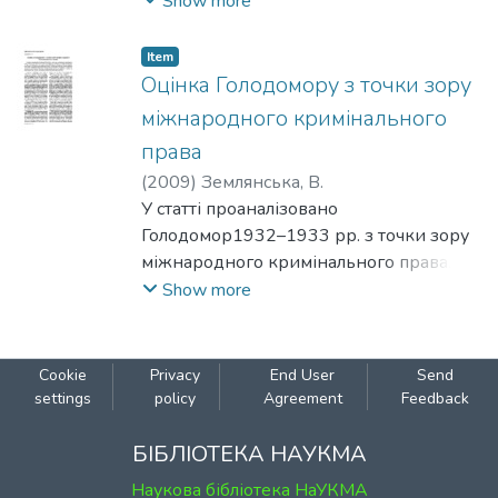
організацію в Україні Голодомору у
Show more
1932–1933 рр., що необхідно задля
реабілітації жертв, увічнення їх пам’яті,
Item
недопущення повторів трагедії.
Оцінка Голодомору з точки зору
міжнародного кримінального
права
(
2009
)
Землянська, В.
У статті проаналізовано
Голодомор1932–1933 рр. з точки зору
міжнародного кримінального права.
Стаття надає визначення і основні риси
Show more
міжнародного кримінального права та
характеризує такі міжнародні злочини,
як геноцид і злочин проти людства. У
Cookie
Privacy
End User
Send
статті розглянуто міжнародні
settings
policy
Agreement
Feedback
документи, що регламентують
визначення геноциду і злочину проти
БІБЛІОТЕКА НАУКМА
людства, а також практику
Наукова бібліотека НаУКМА