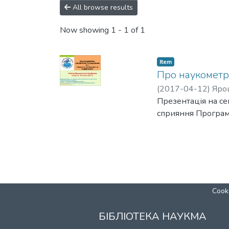
All browse results
Now showing
1 - 1 of 1
Item
Про наукометрі
(
2017-04-12
)
Яро
Презентація на се
сприяння Програми
Cooki
БІБЛІОТЕКА НАУКМА