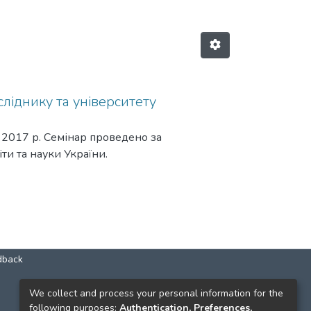
сліднику та університету
 2017 р. Семінар проведено за
ти та науки України.
dback
КОНТАКТИ
We collect and process your personal information for the
following purposes:
Authentication, Preferences,