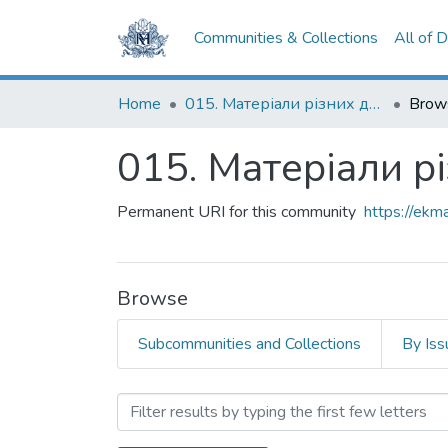
Communities & Collections
All of 
Home
015. Матеріали різних дослідників та організацій
Brow
015. Матеріали рі
Permanent URI for this community
https://ek
Browse
Subcommunities and Collections
By Iss
Browsing 015. Матеріали р