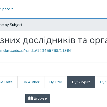
DSpace
se by Subject
зних дослідників та орг
mair.ukma.edu.ua/handle/123456789/11986
ue Date
By Author
By Title
By Subject
By 
ізних дослідників та організацій b
Browse