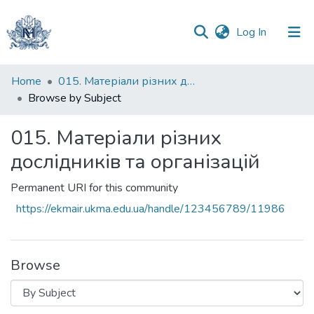
(current)
Log In
Communities
Home
015. Матеріали різних дослідників та організацій
&
Browse by Subject
Collections
015. Матеріали різних
All of DSpace
дослідників та організацій
Permanent URI for this community
https://ekmair.ukma.edu.ua/handle/123456789/11986
Browse