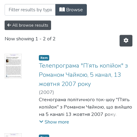
Browsing 015. Матеріали різних дослідн
Browse
All browse results
Now showing
1 - 2 of 2
Item
Телепрограма "П’ять копійок" з
Романом Чайкою, 5 канал, 13
жовтня 2007 року
(
2007
)
Стенограма політичного ток-шоу "П’ять
копійок" з Романом Чайкою, що вийшло
на 5 каналі 13 жовтня 2007 року.
Одним з запрошених експертів є
Show more
Олексій Гарань, професор
Національного університету "Києво-