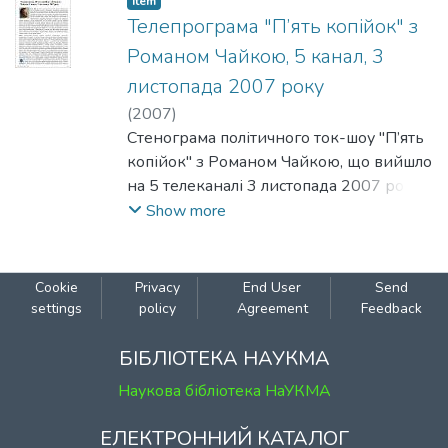
Item
Могилянська Академія".
Телепрограма "П’ять копійок" з
Романом Чайкою, 5 канал, 3
листопада 2007 року
(
2007
)
Стенограма політичного ток-шоу "П’ять
копійок" з Романом Чайкою, що вийшло
на 5 телеканалі 3 листопада 2007 року.
Одним з запрошених експертів є
Show more
Олексій Гарань, професор
Національного університету "Києво-
Могилянська Академія".
Cookie
Privacy
End User
Send
settings
policy
Agreement
Feedback
БІБЛІОТЕКА НАУКМА
Наукова бібліотека НаУКМА
ЕЛЕКТРОННИЙ КАТАЛОГ