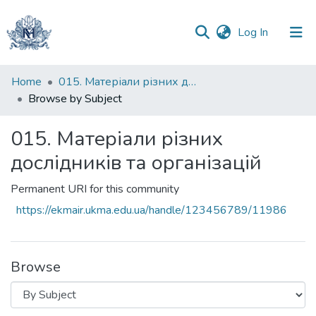
(current)
Log In
Communities
Home
015. Матеріали різних дослідників та організацій
&
Browse by Subject
Collections
015. Матеріали різних
All of DSpace
дослідників та організацій
Permanent URI for this community
https://ekmair.ukma.edu.ua/handle/123456789/11986
Browse