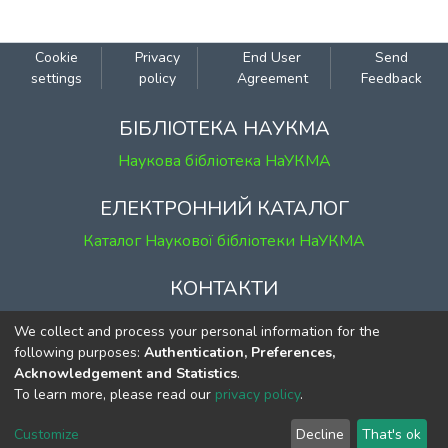
переосмислення. Ця перша із «міні-
серії» телепередача присв’ячена
практично невідомій більшості
Cookie
Privacy
End User
Send
українців нашій літературі ХVІ до ХVІІІ
settings
policy
Agreement
Feedback
ст. (ренесанс і бароко). Тема природньо
пов’язана із телесюжетом попередньої
БІБЛІОТЕКА НАУКМА
телепрограми про Валерія Шевчука, бо
Наукова бібліотека НаУКМА
розповідає про написане ним двотомне
дослідження приблизно 80 українських
ЕЛЕКТРОННИЙ КАТАЛОГ
літераторів того часу
Каталог Наукової бібліотеки НаУКМА
КОНТАКТИ
м. Київ, вул. Григорія Сковороди, 2
We collect and process your personal information for the
к. 1, к. 120
following purposes:
Authentication, Preferences,
Acknowledgement and Statistics
.
тел.
(044) 463-69-31
To learn more, please read our
privacy policy
.
ekmair@ukma.edu.ua
Customize
Decline
That's ok