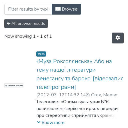
Browsing 015. Матеріали різних дослід
Browse
All browse results
Now showing
1 - 1 of 1
Item
«Муза Роксолянська», Або на
тему нашої літератури
ренесансу та бароко: [відеозапис
телепрограми]
No Thumbnail Available
(
2012-03-12T14:32:14Z
)
Стех, Марко
Телесюжет «Очима культури» №6
починає міні-серію чотирьох передач
про стереотипи сприйняття української
літературної класики та потребу їхнього
Show more