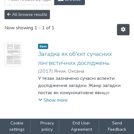
All browse results
Now showing
1 - 1 of 1
Item
Загадка як об'єкт сучасних
лінгвістичних досліджень
(
2017
)
Яник, Оксана
У тезах зазначено сучасні аспекти
дослідження загадки. Жанр загадки
постає як комунікативне явище
дискурсивної природи. Також зроблено
Show more
акцент на текстовій природі загадки, а
саме на двох планах її вираження:
експліцитному та імпліцитному.
Cookie
Privacy
End User
Send
settings
policy
Agreement
Feedback