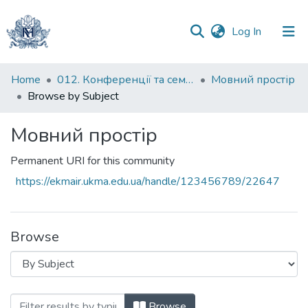
(current)
Log In
Communities
Home
012. Конференції та семінари НаУКМА
Мовний простір
&
Browse by Subject
Collections
Мовний простір
All of DSpace
Permanent URI for this community
https://ekmair.ukma.edu.ua/handle/123456789/22647
Browse
Browsing Мовний простір by Subject "a
Browse