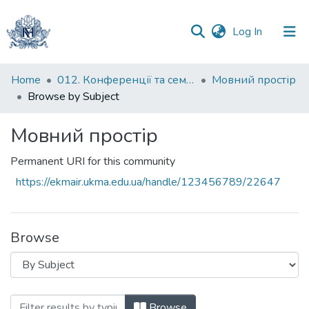
(current)
Log In
Communities
Home
012. Конференції та семінари НаУКМА
Мовний простір
&
Browse by Subject
Collections
Мовний простір
All of DSpace
Permanent URI for this community
https://ekmair.ukma.edu.ua/handle/123456789/22647
Browse
Browsing Мовний простір by Subject "ab
Browse