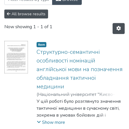
All browse results
Now showing
1 - 1 of 1
Item
Структурно-семантичні
особливості номінацій
англійської мови на позначення
обладнання тактичної
медицини
(
Національний університет "Києво-
Могилянська академія"
У цій роботі було розглянуто значення
,
2024
)
Змисла,
Софія
тактичної медицини в сучасному світі,
зокрема в умовах бойових дій і
ситуацій підвищеного ризику. Акцент
Show more