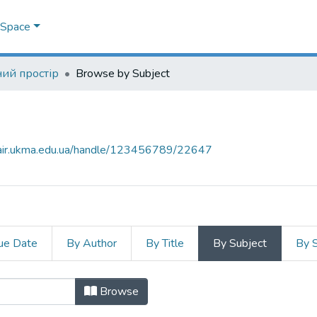
DSpace
ий простір
Browse by Subject
mair.ukma.edu.ua/handle/123456789/22647
ue Date
By Author
By Title
By Subject
By 
by Subject ""Whisper""
Browse