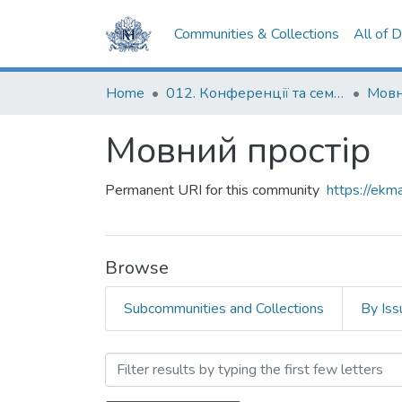
Communities & Collections
All of 
Home
012. Конференції та семінари НаУКМА
Мовн
Мовний простір
Permanent URI for this community
https://ek
Browse
Subcommunities and Collections
By Iss
Browsing Мовний простір 