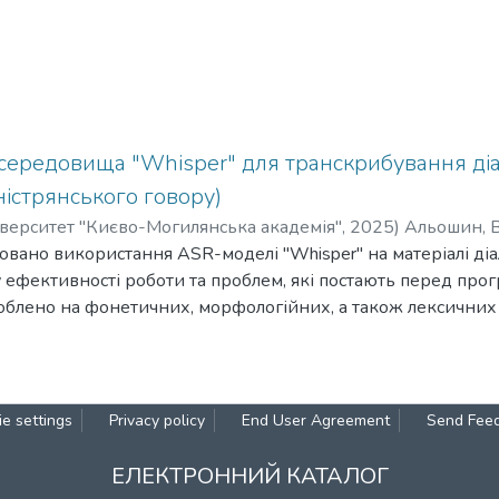
середовища "Whisper" для транскрибування діа
ністрянського говору)
верситет "Києво-Могилянська академія"
,
2025
)
Альошин, 
зовано використання ASR-моделі "Whisper" на матеріалі ді
ефективності роботи та проблем, які постають перед про
облено на фонетичних, морфологійних, а також лексичних
тексту. З’ясовано перспективи використання ASR-інструм
досліджень.
e settings
Privacy policy
End User Agreement
Send Fee
ЕЛЕКТРОННИЙ КАТАЛОГ