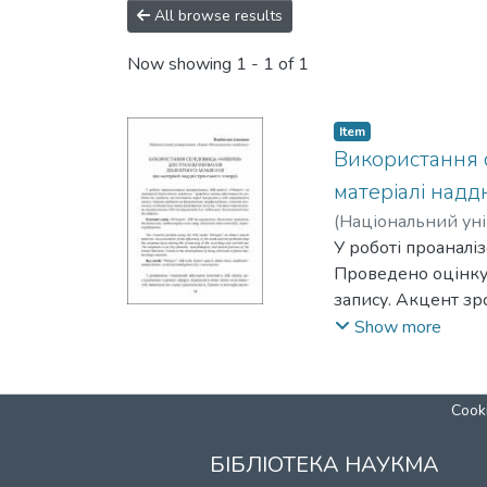
All browse results
Now showing
1 - 1 of 1
Item
Використання 
матеріалі надд
(
Національний уні
У роботі проаналі
Проведено оцінку 
запису. Акцент зр
транскрибованого 
Show more
діалектологічних 
Cooki
БІБЛІОТЕКА НАУКМА