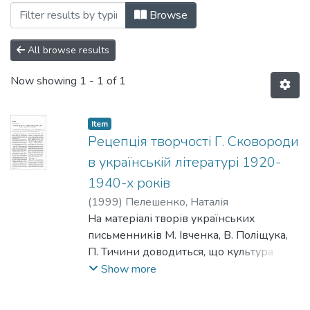
Browsing 017: Філологія by Subject "Ba
Browse
All browse results
Now showing
1 - 1 of 1
Item
Рецепція творчості Г. Сковороди
в українській літературі 1920-
1940-х років
(
1999
)
Пелешенко, Наталія
Ha матеріалі творів українських
письменників М. Івченка, В. Поліщука,
П. Тичини доводиться, що культура
українського бароко взагалі та постать її
Show more
яскравого представника, філософа і
поета Григорія Сковороди, зокрема,