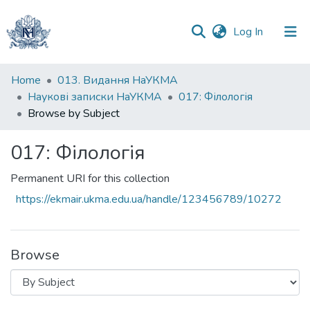
(current)
Log In
Communities
Home
013. Видання НаУКМА
&
Наукові записки НаУКМА
017: Філологія
Collections
Browse by Subject
All of DSpace
017: Філологія
Permanent URI for this collection
https://ekmair.ukma.edu.ua/handle/123456789/10272
Browse