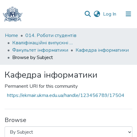
(current)
Log In
Communities
Home
014. Роботи студентів
&
Кваліфікаційні випускні роботи здобувачів вищої освіти бакалаврських програм
Collections
Факультет інформатики
Кафедра інформатики
Browse by Subject
All of DSpace
Кафедра інформатики
Permanent URI for this community
https://ekmair.ukma.edu.ua/handle/123456789/17504
Browse