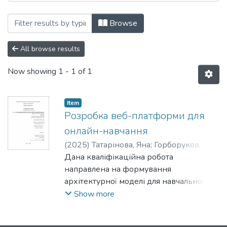
Browsing Кафедра інформатики by Subj
Browse
All browse results
Now showing
1 - 1 of 1
Item
Розробка веб-платформи для
онлайн-навчання
(
2025
)
Татарінова, Яна
;
Горборуков,
Вячеслав
Дана кваліфікаційна робота
направлена на формування
архітектурної моделі для навчальної
веб-платформи та розробку
Show more
програмного продукту, який забезпечує
ефективний процес навчання для