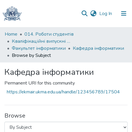
(current)
Log In
Communities
Home
014. Роботи студентів
&
Кваліфікаційні випускні роботи здобувачів вищої освіти бакалаврських програм
Collections
Факультет інформатики
Кафедра інформатики
Browse by Subject
All of DSpace
Кафедра інформатики
Permanent URI for this community
https://ekmair.ukma.edu.ua/handle/123456789/17504
Browse