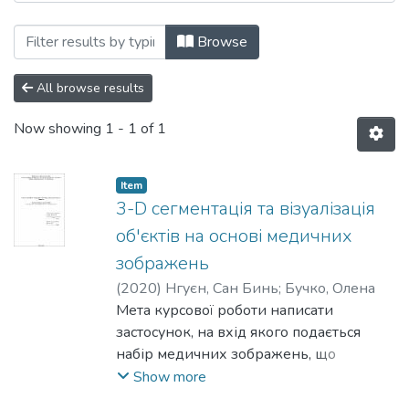
Browsing Кафедра інформатики by Subj
Browse
All browse results
Now showing
1 - 1 of 1
Item
3-D сегментація та візуалізація
об'єктів на основі медичних
зображень
(
2020
)
Нгуєн, Сан Бинь
;
Бучко, Олена
Мета курсової роботи написати
застосунок, на вхід якого подається
набір медичних зображень, що
являють собою 2D зрізи певної ділянки
Show more
людського тіла, а на виході отримати