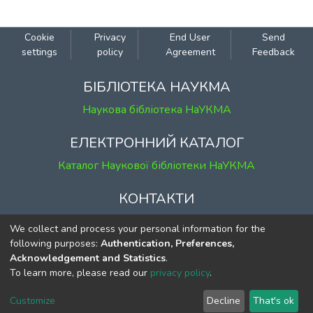
визначення практичних рекомендацій
для їх використання.
Cookie
Privacy
End User
Send
settings
policy
Agreement
Feedback
БІБЛІОТЕКА НАУКМА
Наукова бібліотека НаУКМА
ЕЛЕКТРОННИЙ КАТАЛОГ
Каталог Наукової бібліотеки НаУКМА
КОНТАКТИ
м. Київ, вул. Григорія Сковороди, 2
We collect and process your personal information for the
к. 1, к. 120
following purposes:
Authentication, Preferences,
Acknowledgement and Statistics
.
тел.
(044) 463-69-31
To learn more, please read our
privacy policy
.
ekmair@ukma.edu.ua
Customize
Decline
That's ok