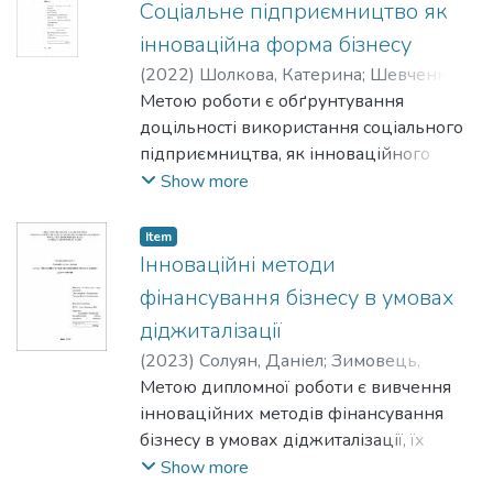
Соціальне підприємництво як
інноваційна форма бізнесу
(
2022
)
Шолкова, Катерина
;
Шевченко,
Олена
Метою роботи є обґрунтування
доцільності використання соціального
підприємництва, як інноваційного
інструменту для соціально
Show more
орієнтованого розвитку економіки.
Item
Інноваційні методи
фінансування бізнесу в умовах
діджиталізації
(
2023
)
Солуян, Даніел
;
Зимовець,
Владислав
Метою дипломної роботи є вивчення
інноваційних методів фінансування
бізнесу в умовах діджиталізації, їх
переваг та недоліків, а також
Show more