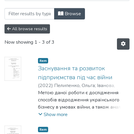
Browsing Кафедра економічної теорії by
Browse
All browse results
Now showing
1 - 3 of 3
Item
Заснування та розвиток
підприємства під час війни
(
2022
)
Пелипенко, Ольга
;
Іванова,
Наталія
Метою даної роботи є дослідження
способів відродження українського
бізнесу в умовах війни, а також аналіз
міжнародного досвіду та методів
Show more
регулювання і підтримки бізнесу в
конфліктних умовах.
Item