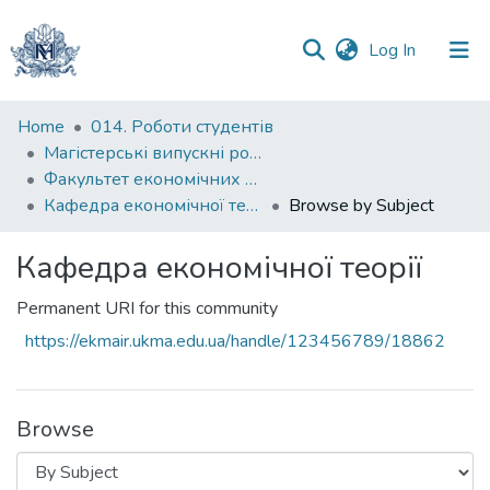
(current)
Log In
Communities
Home
014. Роботи студентів
&
Магістерські випускні роботи
Collections
Факультет економічних наук
Кафедра економічної теорії
Browse by Subject
All of DSpace
Кафедра економічної теорії
Permanent URI for this community
https://ekmair.ukma.edu.ua/handle/123456789/18862
Browse