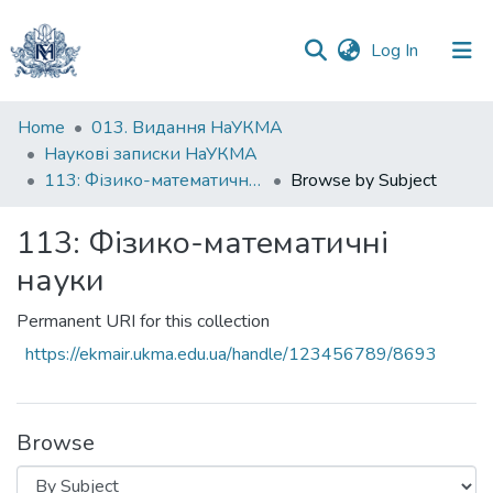
(current)
Log In
Communities
Home
013. Видання НаУКМА
&
Наукові записки НаУКМА
Collections
113: Фізико-математичні науки
Browse by Subject
All of DSpace
113: Фізико-математичні
науки
Permanent URI for this collection
https://ekmair.ukma.edu.ua/handle/123456789/8693
Browse