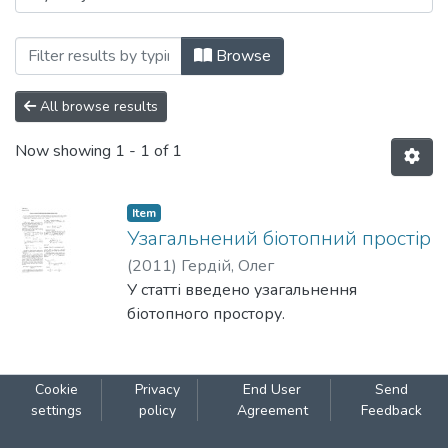
Browsing 113: Фізико-математичні наук
Browse
All browse results
Now showing
1 - 1 of 1
Item
Узагальнений біотопний простір
(
2011
)
Гердій, Олег
У статті введено узагальнення
біотопного простору.
Cookie
Privacy
End User
Send
settings
policy
Agreement
Feedback