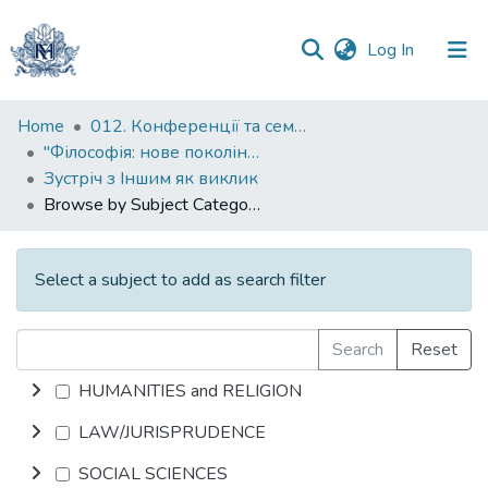
(current)
Log In
Communities
Home
012. Конференції та семінари НаУКМА
&
"Філософія: нове покоління" : міжнародна наукова конференція
Collections
Зустріч з Іншим як виклик
Browse by Subject Category
All of DSpace
Select a subject to add as search filter
Search
Reset
HUMANITIES and RELIGION
LAW/JURISPRUDENCE
SOCIAL SCIENCES