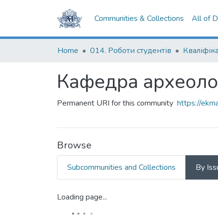
Communities & Collections
All of 
Home
014. Роботи студентів
Кафедра археолог
Permanent URI for this community
https://ek
Browse
Subcommunities and Collections
By Iss
Loading page...