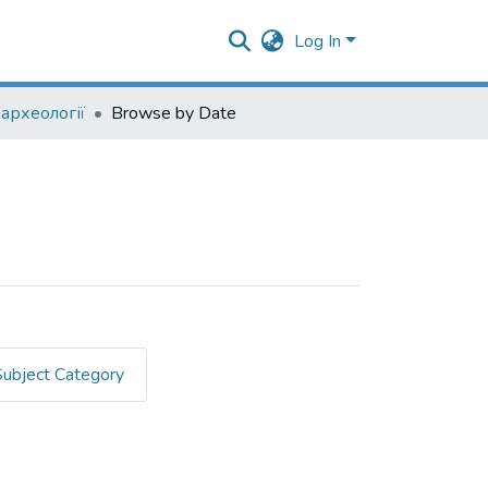
Log In
археології
Browse by Date
Subject Category