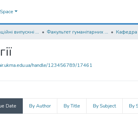
DSpace
Кваліфікаційні випускні роботи здобувачів вищої освіти бакалаврських програм
Факультет гуманітарних наук
Кафедра 
ії
mair.ukma.edu.ua/handle/123456789/17461
ue Date
By Author
By Title
By Subject
By 