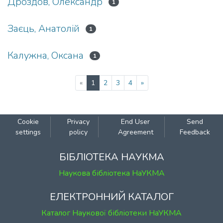
Дроздов, Олександр
1
Заєць, Анатолій
1
Калужна, Оксана
1
(current)
«
1
2
3
4
»
Cookie
Privacy
End User
Send
settings
policy
Agreement
Feedback
БІБЛІОТЕКА НАУКМА
Наукова бібліотека НаУКМА
ЕЛЕКТРОННИЙ КАТАЛОГ
Каталог Наукової бібліотеки НаУКМА