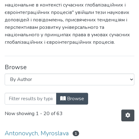
національне в контексті сучасних глобалізаційних і
євроінтеграційних процесів" увійшли тези наукових
доповідей і повідомлень, присвячених тенденціям і
перспективам розвитку універсального та
національного у принципах права в умовах сучасних
глобалізаційних і євроінтеграційних процесів.
Browse
Browsing Міжнародна науково-практичн
Browse
Now showing
1 - 20 of 63
Antonovych, Myroslava
1