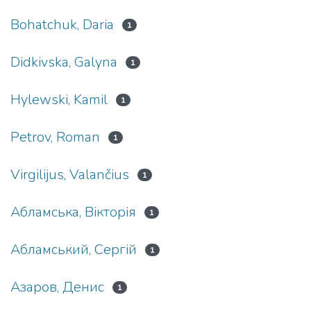
Bohatchuk, Daria
1
Didkivska, Galyna
1
Hylewski, Kamil
1
Petrov, Roman
1
Virgilijus, Valančius
1
Абламська, Вікторія
1
Абламський, Сергій
1
Азаров, Денис
1