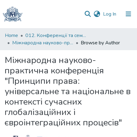
(current)
Log In
Communities
Home
012. Конференції та семінари НаУКМА
&
Міжнародна науково-практична конференція "Принципи права: універсальне та національне в контексті сучасних глобалізаційних і євроінтеграційних процесів"
Browse by Author
Collections
Міжнародна науково-
All of DSpace
практична конференція
"Принципи права:
універсальне та національне в
контексті сучасних
глобалізаційних і
євроінтеграційних процесів"