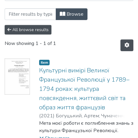
Browsing Кафедра культурології by Au
Browse
All browse results
Now showing
1 - 1 of 1
Item
Культурні вимірі Великої
Французької Революції у 1789–
1794 роках: культура
повсякдення, життєвий світ та
образ життя французів
(
2021
)
Богуцький, Артем
;
Чумаченко,
Борис
Мета моєї роботи є поглиблення знань з
культури Французької Революції.