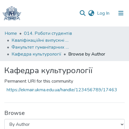
(current)
Log In
Communities
Home
014. Роботи студентів
&
Кваліфікаційні випускні роботи здобувачів вищої освіти бакалаврських програм
Collections
Факультет гуманітарних наук
Кафедра культурології
Browse by Author
All of DSpace
Кафедра культурології
Permanent URI for this community
https://ekmair.ukma.edu.ua/handle/123456789/17463
Browse