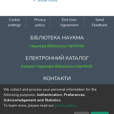
Show more
Cookie
Privacy
End User
Send
settings
policy
Agreement
Feedback
БІБЛІОТЕКА НАУКМА
Наукова бібліотека НаУКМА
ЕЛЕКТРОННИЙ КАТАЛОГ
Каталог Наукової бібліотеки НаУКМА
КОНТАКТИ
м. Київ, вул. Григорія Сковороди, 2
We collect and process your personal information for the
к. 1, к. 120
following purposes:
Authentication, Preferences,
Acknowledgement and Statistics
.
тел.
(044) 463-69-31
To learn more, please read our
privacy policy
.
ekmair@ukma.edu.ua