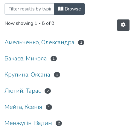
Browsing 033 Філософія by Author
Browse
Now showing
1 - 8 of 8
Амельченко, Олександра
1
Бакаєв, Микола
1
Крупина, Оксана
1
Лютий, Тарас
2
Мейта, Ксенія
1
Менжулін, Вадим
2