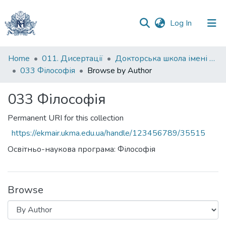
(current)
Log In
Communities
Home
011. Дисертації
Докторська школа імені родини Юхименків
&
033 Філософія
Browse by Author
Collections
033 Філософія
All of DSpace
Permanent URI for this collection
https://ekmair.ukma.edu.ua/handle/123456789/35515
Освітньо-наукова програма: Філософія
Browse