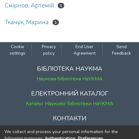
Смірнов, Артемій
1
Ткачук, Марина
1
Cookie
Privacy
End User
Send
settings
policy
Agreement
Feedback
БІБЛІОТЕКА НАУКМА
Наукова бібліотека НаУКМА
ЕЛЕКТРОННИЙ КАТАЛОГ
Каталог Наукової бібліотеки НаУКМА
КОНТАКТИ
м. Київ, вул. Григорія Сковороди, 2
We collect and process your personal information for the
к. 1, к. 120
following purposes:
Authentication, Preferences,