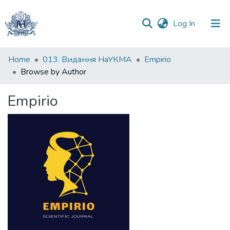
(current)
Log In
Communities
Home
013. Видання НаУКМА
Empirio
&
Browse by Author
Collections
Empirio
All of DSpace