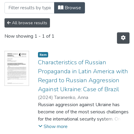
Browsing Empirio by Author "Taranenko
Browse
All browse results
Now showing
1 - 1 of 1
Item
Characteristics of Russian
Propaganda in Latin America with
Regard to Russian Aggression
Against Ukraine: Case of Brazil
(
2024
)
Taranenko, Anna
Russian aggression against Ukraine has
become one of the most serious challenges
for the international security system. One of
the regions where Russian propaganda has
Show more
been spread widely is Latin America. And