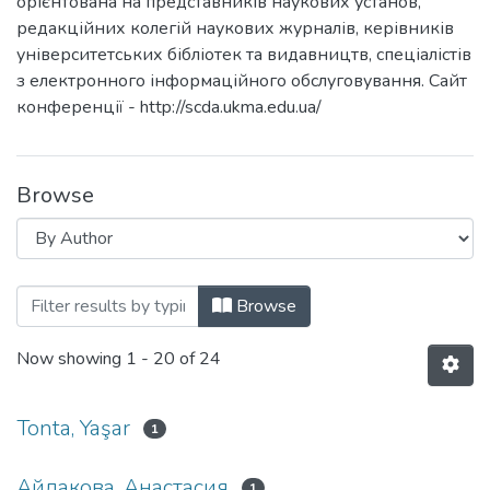
орієнтована на представників наукових установ,
редакційних колегій наукових журналів, керівників
університетських бібліотек та видавництв, спеціалістів
з електронного інформаційного обслуговування. Сайт
конференції - http://scda.ukma.edu.ua/
Browse
Browsing Наукова комунікація в цифро
Browse
Now showing
1 - 20 of 24
Tonta, Yaşar
1
Айдакова, Анастасия
1