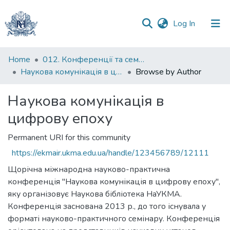
(current)
Log In
Communities
Home
012. Конференції та семінари НаУКМА
&
Наукова комунікація в цифрову епоху
Browse by Author
Collections
Наукова комунікація в
All of DSpace
цифрову епоху
Permanent URI for this community
https://ekmair.ukma.edu.ua/handle/123456789/12111
Щорічна міжнародна науково-практична
конференція "Наукова комунікація в цифрову епоху",
яку організовує Наукова бібліотека НаУКМА.
Конференція заснована 2013 р., до того існувала у
форматі науково-практичного семінару. Конференція