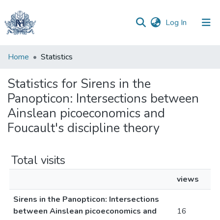
(current)
Log In
Communities
Home
Statistics
&
Collections
Statistics for Sirens in the
Panopticon: Intersections between
All of DSpace
Ainslean picoeconomics and
Foucault's discipline theory
Total visits
views
Sirens in the Panopticon: Intersections
between Ainslean picoeconomics and
16