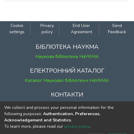
Cookie
Privacy
End User
Send
settings
policy
Agreement
Feedback
БІБЛІОТЕКА НАУКМА
Наукова бібліотека НаУКМА
ЕЛЕКТРОННИЙ КАТАЛОГ
Каталог Наукової бібліотеки НаУКМА
КОНТАКТИ
м. Київ, вул. Григорія Сковороди, 2
We collect and process your personal information for the
к. 1, к. 120
following purposes:
Authentication, Preferences,
Acknowledgement and Statistics
.
тел.
(044) 463-69-31
To learn more, please read our
privacy policy
.
ekmair@ukma.edu.ua