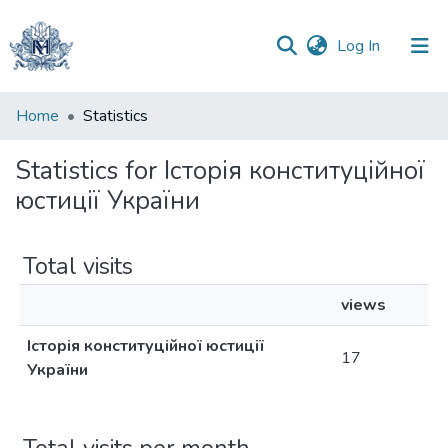
(current)
Log In
Communities
Home
Statistics
&
Collections
Statistics for Історія конституційної
юстиції України
All of DSpace
Total visits
views
Історія конституційної юстиції
17
України