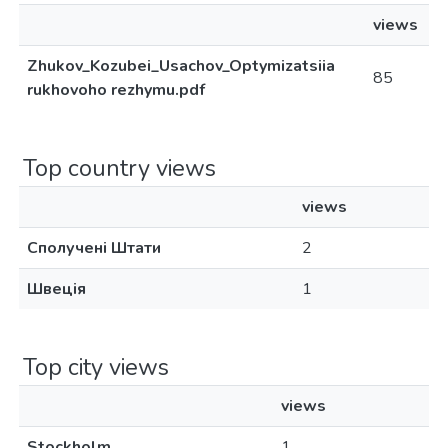
views
Zhukov_Kozubei_Usachov_Optymizatsiia
85
rukhovoho rezhymu.pdf
Top country views
views
Сполучені Штати
2
Швеція
1
Top city views
views
Stockholm
1