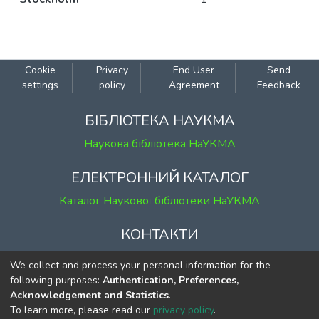
Cookie
Privacy
End User
Send
settings
policy
Agreement
Feedback
БІБЛІОТЕКА НАУКМА
Наукова бібліотека НаУКМА
ЕЛЕКТРОННИЙ КАТАЛОГ
Каталог Наукової бібліотеки НаУКМА
КОНТАКТИ
м. Київ, вул. Григорія Сковороди, 2
We collect and process your personal information for the
к. 1, к. 120
following purposes:
Authentication, Preferences,
Acknowledgement and Statistics
.
тел.
(044) 463-69-31
To learn more, please read our
privacy policy
.
ekmair@ukma.edu.ua