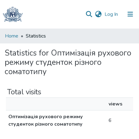
(current)
Log In
Communities
Home
Statistics
&
Collections
Statistics for Оптимізація рухового
режиму студенток різного
All of DSpace
соматотипу
Total visits
views
Оптимізація рухового режиму
6
студенток різного соматотипу