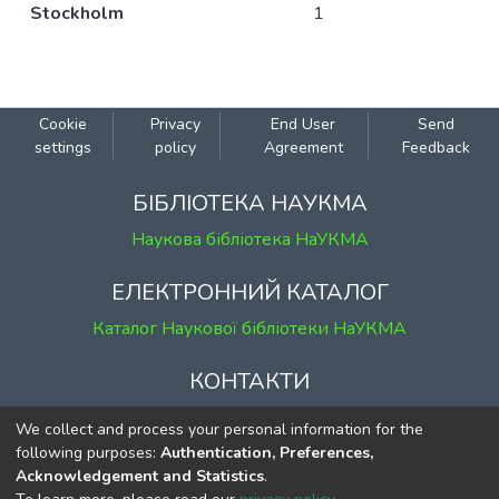
Stockholm
1
Cookie
Privacy
End User
Send
settings
policy
Agreement
Feedback
БІБЛІОТЕКА НАУКМА
Наукова бібліотека НаУКМА
ЕЛЕКТРОННИЙ КАТАЛОГ
Каталог Наукової бібліотеки НаУКМА
КОНТАКТИ
м. Київ, вул. Григорія Сковороди, 2
We collect and process your personal information for the
к. 1, к. 120
following purposes:
Authentication, Preferences,
Acknowledgement and Statistics
.
тел.
(044) 463-69-31