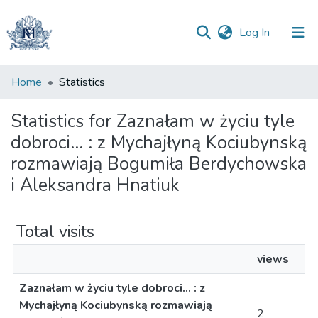
(current)
Log In
Communities
Home
Statistics
&
Collections
Statistics for Zaznałam w życiu tyle
dobroci... : z Mychajłyną Kociubynską
All of DSpace
rozmawiają Bogumiła Berdychowska
i Aleksandra Hnatiuk
Total visits
views
Zaznałam w życiu tyle dobroci... : z
Mychajłyną Kociubynską rozmawiają
2