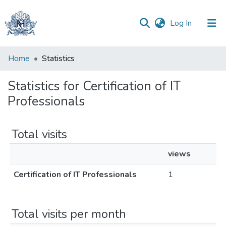
(current)
Log In
Communities
Home
Statistics
&
Collections
Statistics for Certification of IT
Professionals
All of DSpace
Total visits
views
Certification of IT Professionals
1
Total visits per month