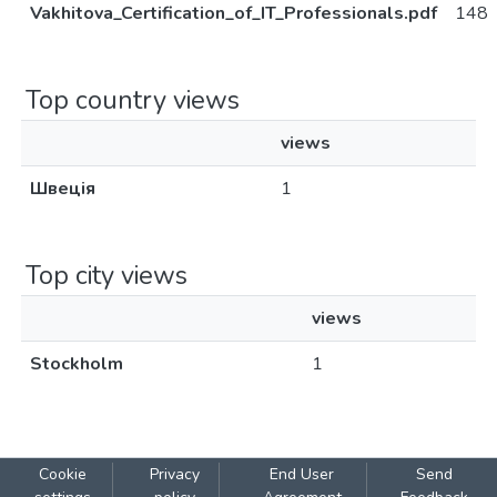
Vakhitova_Certification_of_IT_Professionals.pdf
148
Top country views
views
Швеція
1
Top city views
views
Stockholm
1
Cookie
Privacy
End User
Send