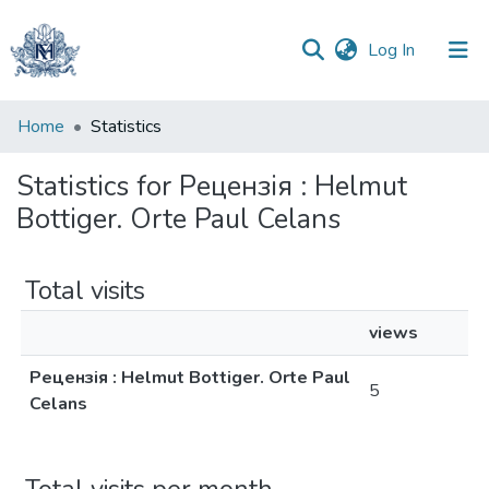
(current)
Log In
Communities
Home
Statistics
&
Collections
Statistics for Рецензія : Helmut
Bottiger. Orte Paul Celans
All of DSpace
Total visits
views
Рецензія : Helmut Bottiger. Orte Paul
5
Celans